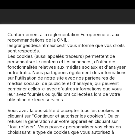
Conformément à la réglementation Européenne et aux
LES GRANGES DE SAINT MAURICE- UN GÎTE DE
recommandations de la CNIL,
CHARME AU PAYS DU LAC D’AIGUEBELETTE
lesgrangesdesaintmaurice.fr vous informe que vos droits
sont respectés.
LE GÎTE EN DÉTAILS
VOS CHAMBRES
Les cookies (aussi appelés traceurs) permettent de
LES AVIS
QUI SOMMES NOUS?
personnaliser le contenu et les annonces, d'offrir des
fonctionnalités relatives aux médias sociaux et d'analyser
COMMENT RÉSERVER NOTRE GITE EN SAVOIE?
notre trafic. Nous partageons également des informations
sur l'utilisation de notre site avec nos partenaires de
GITE LES GRANGES DE SAINT MAURICE:
médias sociaux, de publicité et d'analyse, qui peuvent
CONTACTEZ NOUS!
combiner celles-ci avec d'autres informations que vous
leur avez fournies ou qu'ils ont collectées lors de votre
PROPOSITIONS DE BALLADES EN SAVOIE
utilisation de leurs services.
LES SPORTS EN SAVOIE
Vous avez la possibilité d'accepter tous les cookies en
QUELLES ACTIVITÉS PRATIQUER EN SAVOIE
cliquant sur "Continuer et autoriser les cookies". Ou en
refuser la génération sur votre appareil en cliquant sur
"tout refuser". Vous pouvez personnaliser vos choix en
choisissant le type de cookies que vous autorisez à