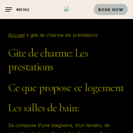
Skip
MENU
BOOK NOW
to
main
content
Accueil
»
gite de charme les prestations
Gite
de
charme:
Les
prestations
Ce que propose ce logement
Les salles de bain:
Se compose d’une baignoire, d’un lavabo, de