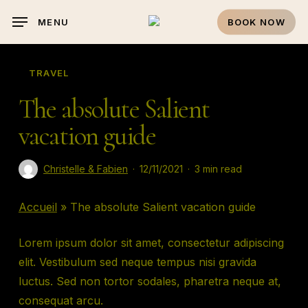
Skip
MENU
BOOK NOW
to
main
content
TRAVEL
The absolute Salient
vacation guide
Christelle & Fabien
12/11/2021
3 min read
Accueil
»
The absolute Salient vacation guide
Lorem ipsum dolor sit amet, consectetur adipiscing
elit. Vestibulum sed neque tempus nisi gravida
luctus. Sed non tortor sodales, pharetra neque at,
consequat arcu.